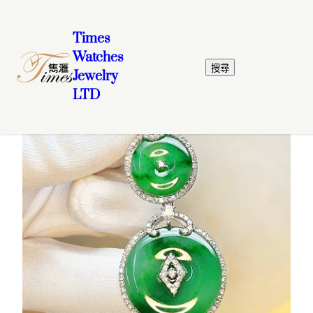
Times
Watches
跳
搜
首頁
/
首飾
/
Jade
/ 18K白金鑽石雙懷古玉吊咀
搜尋
Jewelry
至
尋
LTD
主
要
內
容