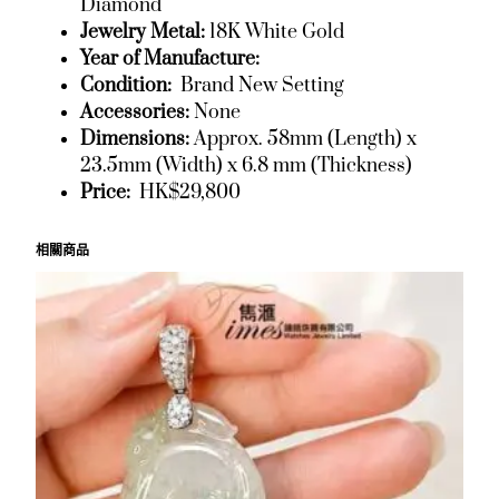
Diamond
Jewelry Metal:
18K White Gold
Year of Manufacture:
Condition:
Brand New Setting
Accessories:
None
Dimensions:
Approx. 58mm (Length) x
23.5mm (Width) x 6.8 mm (Thickness)
Price:
HK$29,800
相關商品