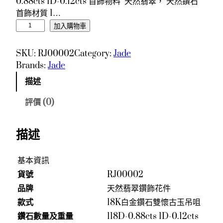
0.88cts 1D-0.12cts 首飾物料 天然翡翠， 天然鑽石
首飾材質 1…
1
加入購物車
8
K
SKU:
RJ00002
Category:
Jade
白
Brands:
Jade
金
描述
鑽
石
評價 (0)
雙
懷
描述
古
玉
吊
基本資訊
咀
貨號
RJ00002
數
品牌
天然翡翠鑽飾花件
量
款式
18K白金鑽石雙懷古玉吊咀
鑽石數量及重量
118D-0.88cts 1D-0.12cts