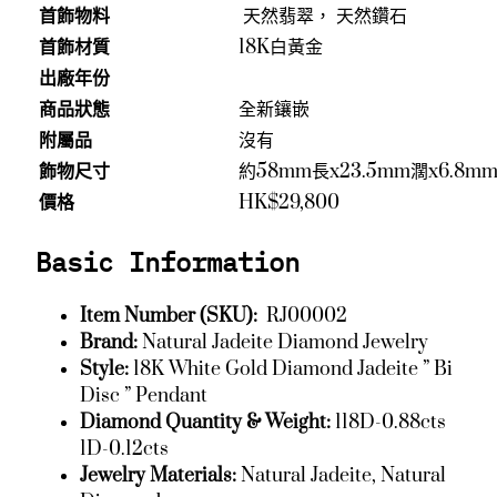
首飾物料
天然翡翠， 天然鑽石
首飾材質
18K白黃金
出廠年份
商品狀態
全新鑲嵌
附屬品
沒有
飾物尺寸
約58mm長x23.5mm濶x6.8m
價格
HK$29,800
Basic Information
Item Number (SKU):
RJ00002
Brand:
Natural Jadeite Diamond Jewelry
Style:
18K White Gold Diamond Jadeite ” Bi
Disc ” Pendant
Diamond Quantity & Weight:
118D-0.88cts
1D-0.12cts
Jewelry Materials:
Natural Jadeite, Natural